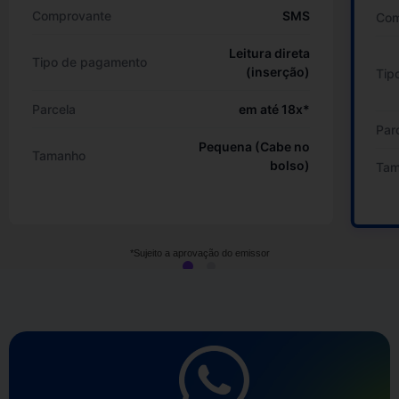
Comprovante
SMS
Com
Leitura direta
Tipo de pagamento
(inserção)
Tip
Parcela
em até 18x*
Par
Pequena (Cabe no
Tamanho
bolso)
Tam
*Sujeito a aprovação do emissor