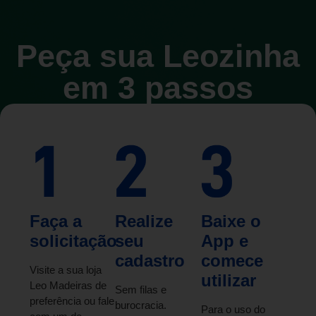
Peça sua Leozinha
em 3 passos
Faça a
Realize
Baixe o
solicitação
seu
App e
cadastro
comece
Visite a sua loja
utilizar
Leo Madeiras de
Sem filas e
preferência ou fale
burocracia.
Para o uso do