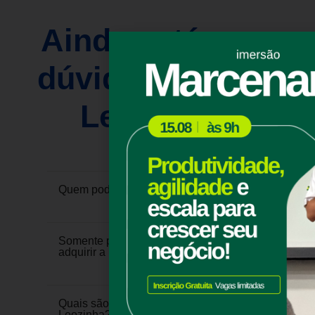
Ainda está com
dúvidas sobre a
Leozinha?
Quem pode solicitar a Leozinha?
Somente pessoas com CNPJ podem
adquirir a Leozinha?
Quais são os principais benefícios da
Leozinha?