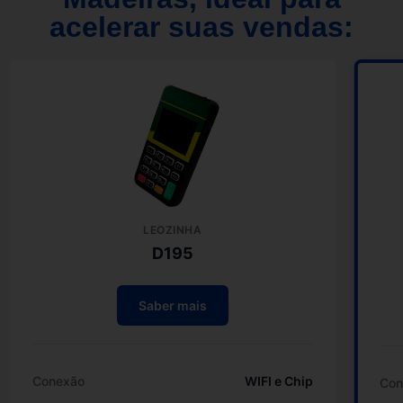
acelerar suas vendas:
LEOZINHA
D195
Saber mais
Conexão
WIFI e Chip
Con