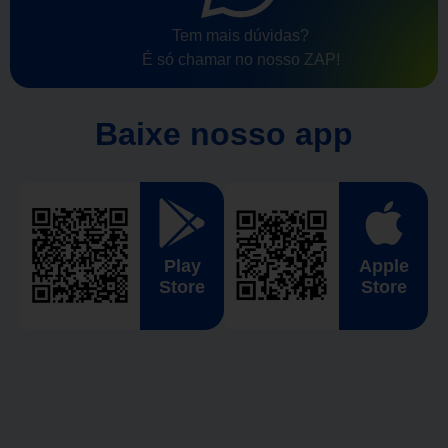
Tem mais dúvidas?
É só chamar no nosso ZAP!
Baixe nosso app
Play
Apple
Store
Store